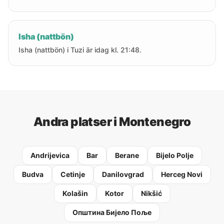
Isha (nattbön)
Isha (nattbön) i Tuzi är idag kl. 21:48.
Andra platser i Montenegro
Andrijevica
Bar
Berane
Bijelo Polje
Budva
Cetinje
Danilovgrad
Herceg Novi
Kolašin
Kotor
Nikšić
Oпштина Бијело Поље