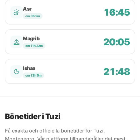
Asr
16:45
om 8h 2m
Magrib
20:05
om 11h 22m
Ishaa
21:48
om 13h 5m
Bönetider i Tuzi
Få exakta och officiella bönetider för Tuzi,
Montenegro. Vår plattform tillhandahåller det mest