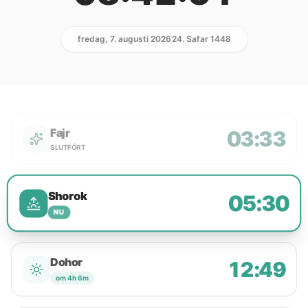
fredag, 7. augusti 2026
24. Safar 1448
Fajr
03:33
SLUTFÖRT
Shorok
05:30
NU
Dohor
12:49
om 4h 6m