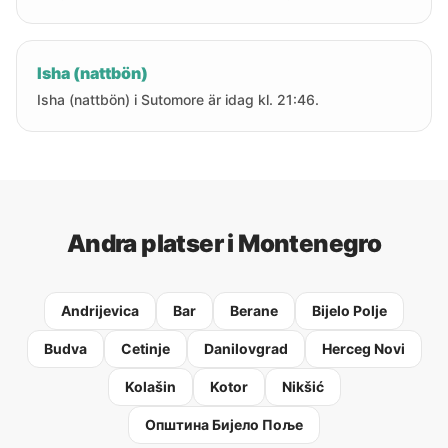
Isha (nattbön)
Isha (nattbön) i Sutomore är idag kl. 21:46.
Andra platser i Montenegro
Andrijevica
Bar
Berane
Bijelo Polje
Budva
Cetinje
Danilovgrad
Herceg Novi
Kolašin
Kotor
Nikšić
Oпштина Бијело Поље