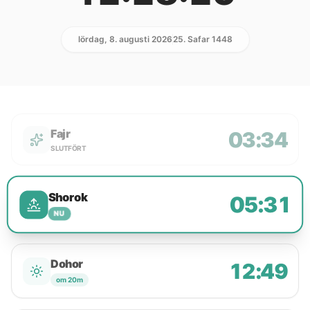
lördag, 8. augusti 2026
25. Safar 1448
Fajr
03:34
SLUTFÖRT
Shorok
05:31
NU
Dohor
12:49
om 20m