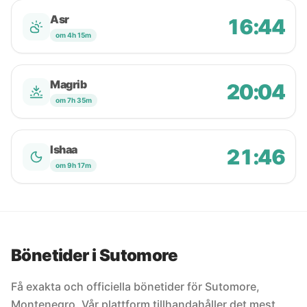
Asr
16:44
om 4h 15m
Magrib
20:04
om 7h 35m
Ishaa
21:46
om 9h 17m
Bönetider i Sutomore
Få exakta och officiella bönetider för Sutomore,
Montenegro. Vår plattform tillhandahåller det mest